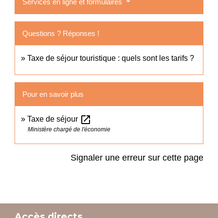
Services en ligne et formulaires
Questions ? Réponses !
Taxe de séjour touristique : quels sont les tarifs ?
Pour en savoir plus
open_in_new
Taxe de séjour
Ministère chargé de l'économie
Signaler une erreur sur cette page
Accès directs