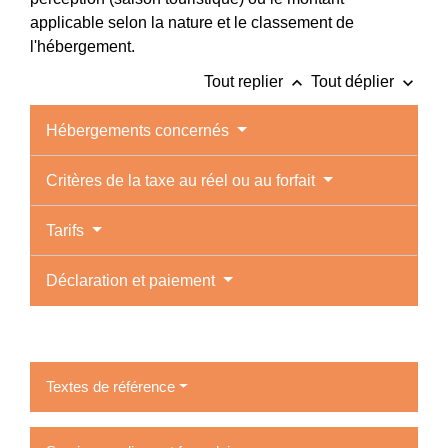
applicable selon la nature et le classement de
l'hébergement.
keyboard_arrow_up
keyboard_arrow_down
Tout replier
Tout déplier
Hébergements concernés
Critères de la taxe au réel ou au forfait
Tarifs
Déclaration et paiement
Textes de référence