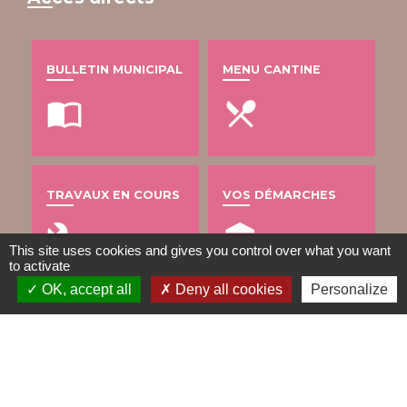
BULLETIN MUNICIPAL
MENU CANTINE
import_contacts
local_dining
TRAVAUX EN COURS
VOS DÉMARCHES
build
account_balance
This site uses cookies and gives you control over what you want
to activate
OK, accept all
Deny all cookies
Personalize
DÉCHETS
public