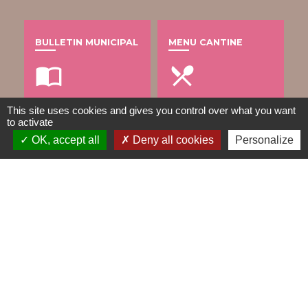
BULLETIN MUNICIPAL
MENU CANTINE
import_contacts
local_dining
This site uses cookies and gives you control over what you want
to activate
TRAVAUX EN COURS
VOS DÉMARCHES
OK, accept all
Deny all cookies
Personalize
build
account_balance
DÉCHETS
public