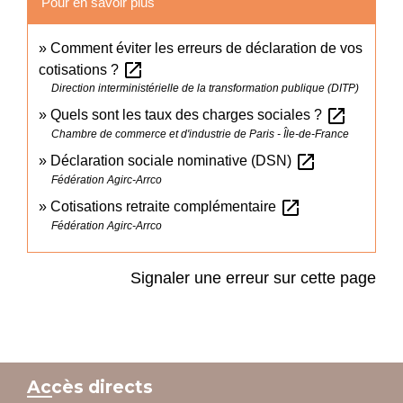
Pour en savoir plus
Comment éviter les erreurs de déclaration de vos
open_in_new
cotisations ?
Direction interministérielle de la transformation publique (DITP)
open_in_new
Quels sont les taux des charges sociales ?
Chambre de commerce et d'industrie de Paris - Île-de-France
open_in_new
Déclaration sociale nominative (DSN)
Fédération Agirc-Arrco
open_in_new
Cotisations retraite complémentaire
Fédération Agirc-Arrco
Signaler une erreur sur cette page
Accès directs