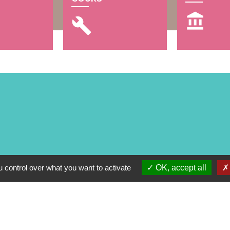
account_balance
build
 control over what you want to activate
OK, accept all
alité
-
Accessibilité
-
Plan du site
-
Gestion des cookie