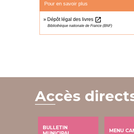
Pour en savoir plus
open_in_new
Dépôt légal des livres
Bibliothèque nationale de France (BNF)
Accès direct
BULLETIN
MENU CA
MUNICIPAL