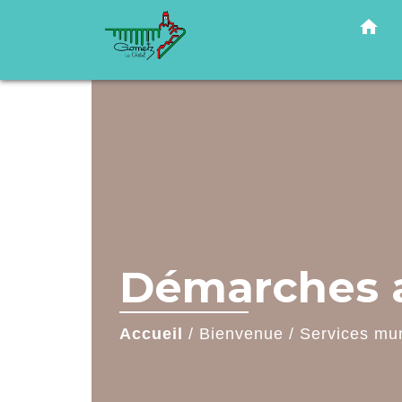
home
Démarches a
Accueil
/
Bienvenue
/
Services mu