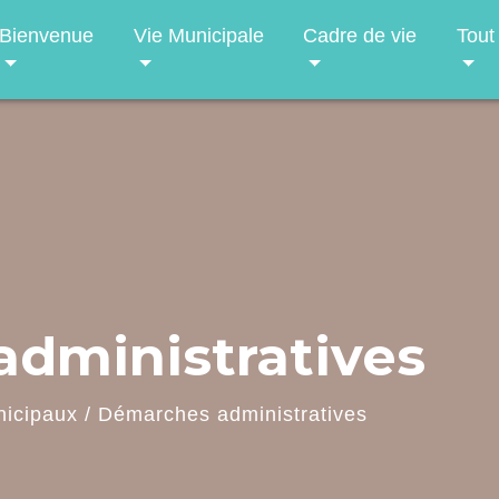
Bienvenue
Vie Municipale
Cadre de vie
Tout
dministratives
nicipaux
/
Démarches administratives