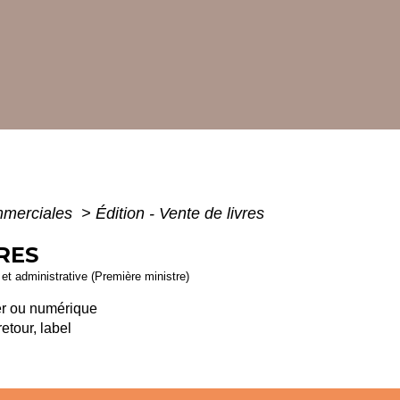
mmerciales
>
Édition - Vente de livres
RES
e et administrative (Première ministre)
ier ou numérique
retour, label