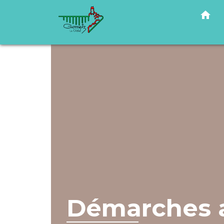
home
Démarches a