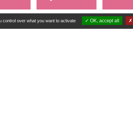
 control over what you want to activate
OK, accept all
alité
-
Accessibilité
-
Plan du site
-
Gestion des cookie