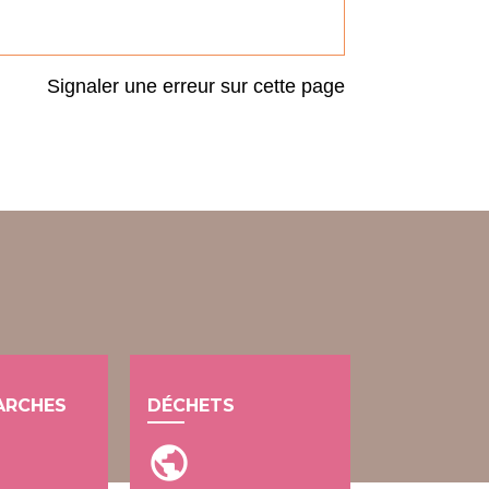
Signaler une erreur sur cette page
ARCHES
DÉCHETS
public