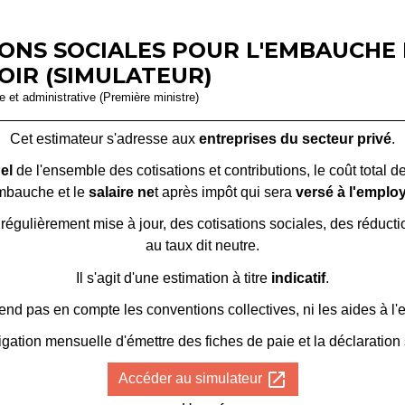
ONS SOCIALES POUR L'EMBAUCHE 
IR (SIMULATEUR)
le et administrative (Première ministre)
Cet estimateur s'adresse aux
entreprises du secteur privé
.
el
de l'ensemble des cotisations et contributions, le coût total d
mbauche et le
salaire ne
t après impôt qui sera
versé à l'emplo
régulièrement mise à jour, des cotisations sociales, des réductio
au taux dit neutre.
Il s'agit d'une estimation à titre
indicatif
.
rend pas en compte les conventions collectives, ni les aides à l
igation mensuelle d'émettre des fiches de paie et la déclaratio
open_in_new
Accéder au simulateur