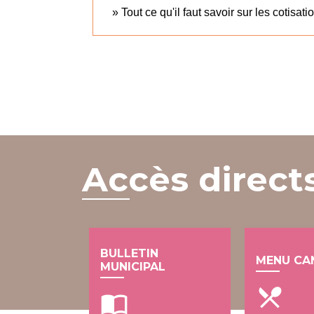
Tout ce qu'il faut savoir sur les cotisa
Accès direct
BULLETIN
MENU CA
MUNICIPAL
local_dining
import_contacts