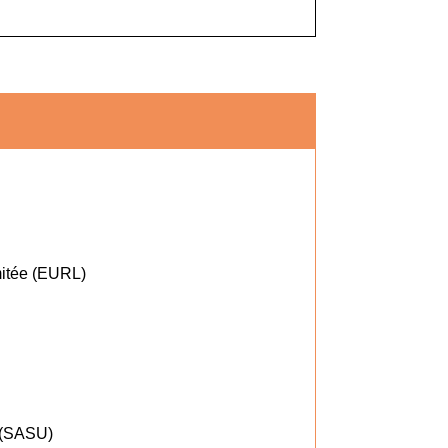
imitée (EURL)
e (SASU)