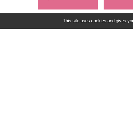
This site uses cookies and gives you
Contacts
Mairie de Gometz-le-Châtel
76 rue Saint Nicolas
91940 Gometz-le-Châtel - FRANCE
+33 1 60 12 11 05
Mentions légales
-
Politique de confidenti