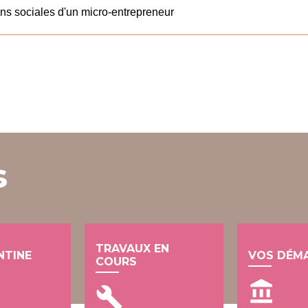
tions sociales d'un micro-entrepreneur
s
TRAVAUX EN
NTINE
VOS DÉM
COURS
account_balance
build