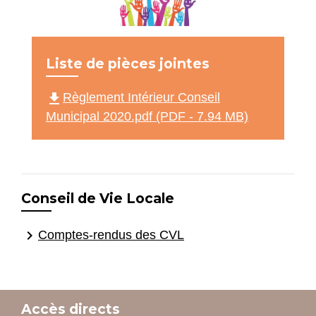
Liste de pièces jointes
file_download
Règlement Intérieur Conseil
Municipal 2020.pdf (PDF - 7.94 MB)
Conseil de Vie Locale
keyboard_arrow_right
Comptes-rendus des CVL
Accès directs