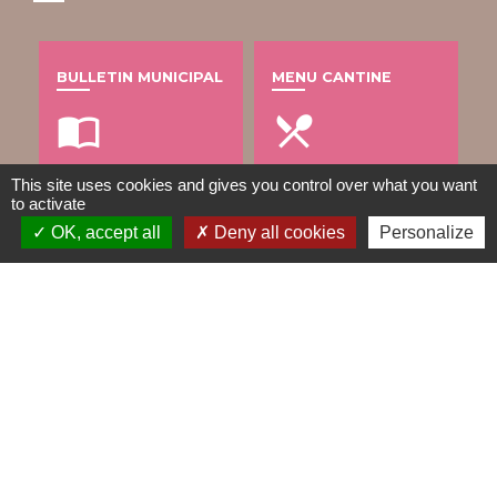
BULLETIN MUNICIPAL
MENU CANTINE
import_contacts
local_dining
This site uses cookies and gives you control over what you want
to activate
TRAVAUX EN COURS
VOS DÉMARCHES
OK, accept all
Deny all cookies
Personalize
build
account_balance
DÉCHETS
public