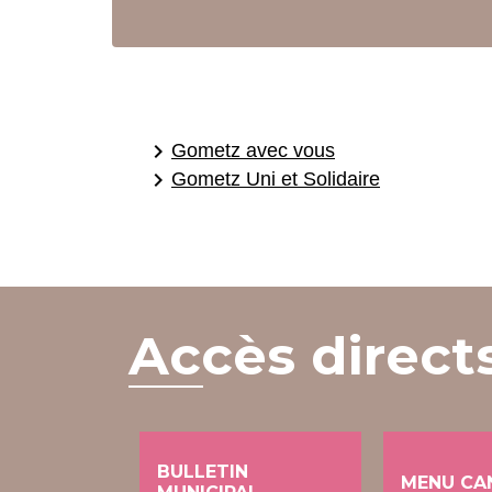
keyboard_arrow_right
Gometz avec vous
keyboard_arrow_right
Gometz Uni et Solidaire
Accès direct
BULLETIN
MENU CA