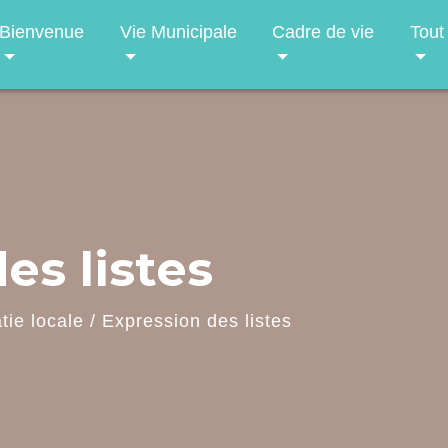
Bienvenue
Vie Municipale
Cadre de vie
Tout
es listes
ie locale
/
Expression des listes