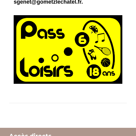
sgenet@gometzlechatel.fr
.
Accès directs