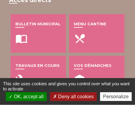
BULLETIN MUNICIPAL
MENU CANTINE
import_contacts
local_dining
TRAVAUX EN COURS
VOS DÉMARCHES
build
account_balance
This site uses cookies and gives you control over what you want
to activate
OK, accept all
Deny all cookies
Personalize
DÉCHETS
public