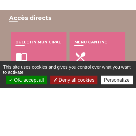
Accès directs
BULLETIN MUNICIPAL
MENU CANTINE
import_contacts
local_dining
This site uses cookies and gives you control over what you want
to activate
OK, accept all
Deny all cookies
Personalize
TRAVAUX EN COURS
VOS DÉMARCHES
build
account_balance
DÉCHETS