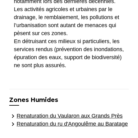
notamment lors des dernières décennies.
Les activités agricoles et urbaines par le
drainage, le remblaiement, les pollutions et
l’urbanisation sont autant de menaces qui
pèsent sur ces zones.
En détruisant ces milieux si particuliers, les
services rendus (prévention des inondations,
épuration des eaux, support de biodiversité)
ne sont plus assurés.
Zones Humides
keyboard_arrow_right
Renaturation du Vaularon aux Grands Près
keyboard_arrow_right
Renaturation du ru d'Angoulême au Baratage