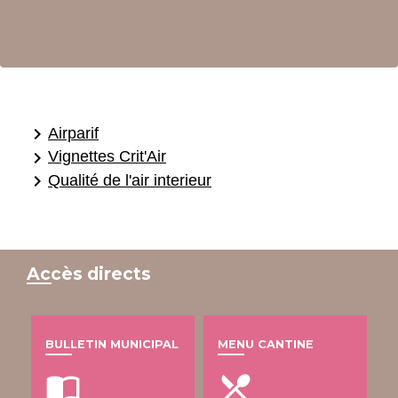
keyboard_arrow_right
Airparif
keyboard_arrow_right
Vignettes Crit'Air
keyboard_arrow_right
Qualité de l'air interieur
Accès directs
BULLETIN MUNICIPAL
MENU CANTINE
import_contacts
local_dining