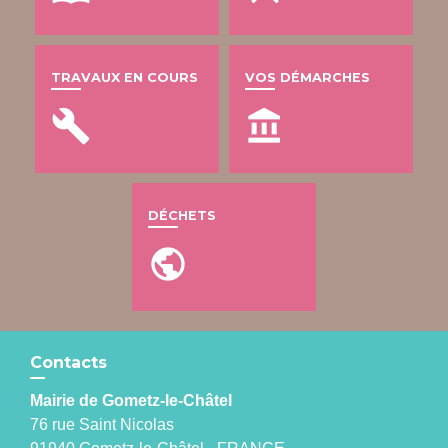
TRAVAUX EN COURS
VOS DÉMARCHES
build
account_balance
DÉCHETS
public
Contacts
Mairie de Gometz-le-Châtel
76 rue Saint Nicolas