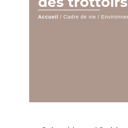
des trottoirs
Accueil
/
Cadre de vie
/
Environne