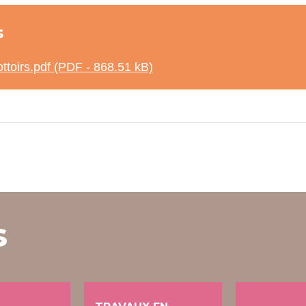
s
rottoirs.pdf (PDF - 868.51 kB)
s