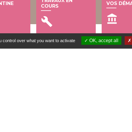
TRAVAUX EN
NTINE
VOS DÉM
COURS
account_balance
build
 control over what you want to activate
OK, accept all