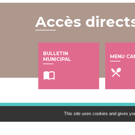
Accès direct
BULLETIN
MENU CA
MUNICIPAL
local_dining
import_contacts
This site uses cookies and gives you
Contacts