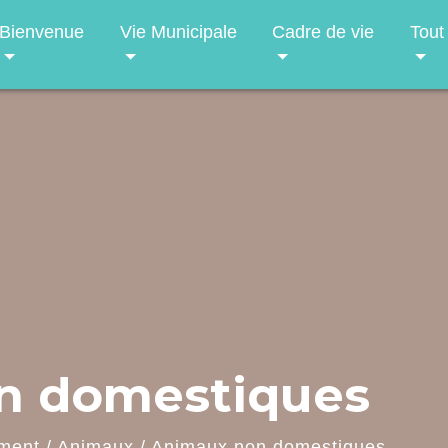
Bienvenue
Vie Municipale
Cadre de vie
Tout
n domestiques
ment
/
Animaux
/
Animaux non domestiques