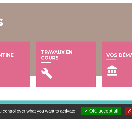
s
TRAVAUX EN
NTINE
VOS DÉM
COURS
account_balance
build
 control over what you want to activate
OK, accept all