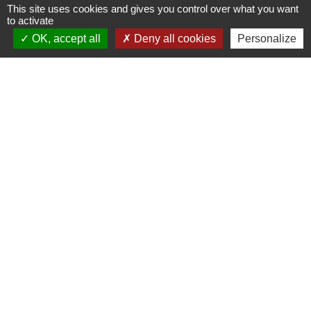
TRAVAUX EN COURS
VOS DÉMARCHES
This site uses cookies and gives you control over what you want
to activate
build
account_balance
OK, accept all
Deny all cookies
Personalize
DÉCHETS
public
Contacts
Mairie de Gometz-le-Châtel
76 rue Saint Nicolas
91940 Gometz-le-Châtel - FRANCE
+33 1 60 12 11 05