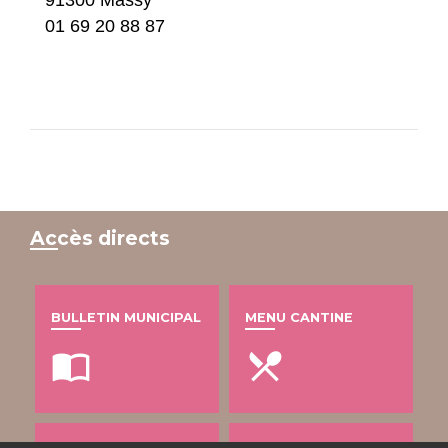
01 69 20 88 87
Accès directs
BULLETIN MUNICIPAL
MENU CANTINE
import_contacts
local_dining