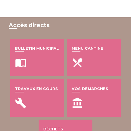
Accès directs
BULLETIN MUNICIPAL
MENU CANTINE
import_contacts
local_dining
TRAVAUX EN COURS
VOS DÉMARCHES
build
account_balance
DÉCHETS