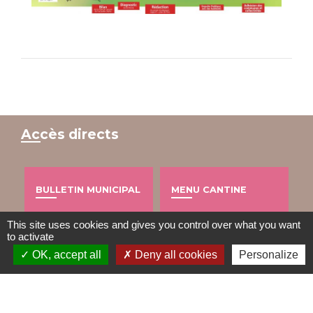
Accès directs
BULLETIN MUNICIPAL
MENU CANTINE
import_contacts
local_dining
This site uses cookies and gives you control over what you want
to activate
OK, accept all
Deny all cookies
Personalize
TRAVAUX EN COURS
VOS DÉMARCHES