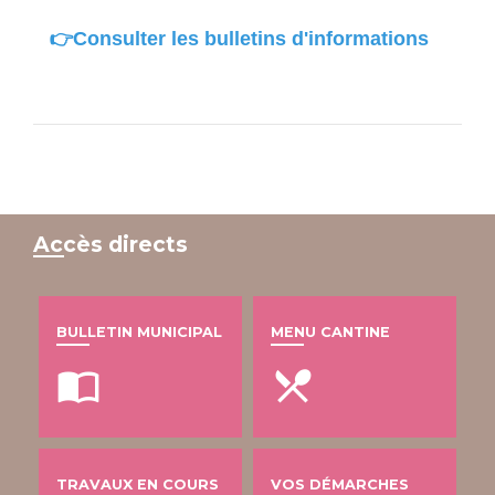
👉Consulter les bulletins d'informations
Accès directs
BULLETIN MUNICIPAL
MENU CANTINE
import_contacts
local_dining
TRAVAUX EN COURS
VOS DÉMARCHES