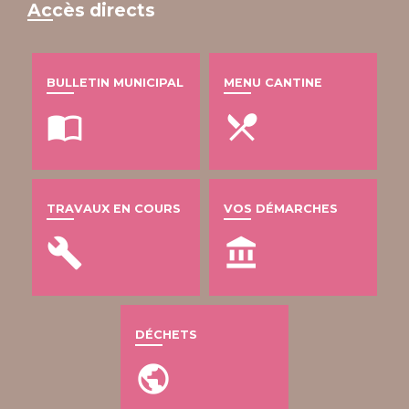
Accès directs
BULLETIN MUNICIPAL
MENU CANTINE
import_contacts
local_dining
TRAVAUX EN COURS
VOS DÉMARCHES
build
account_balance
DÉCHETS
public