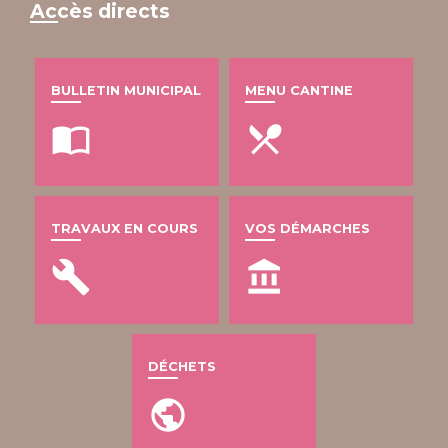
Accès directs
BULLETIN MUNICIPAL
MENU CANTINE
import_contacts
local_dining
TRAVAUX EN COURS
VOS DÉMARCHES
build
account_balance
DÉCHETS
public