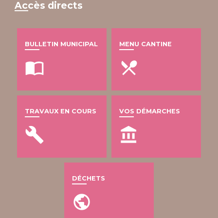
Accès directs
BULLETIN MUNICIPAL
MENU CANTINE
import_contacts
local_dining
TRAVAUX EN COURS
VOS DÉMARCHES
build
account_balance
DÉCHETS
public