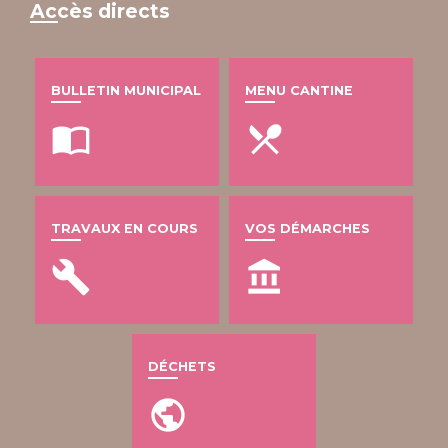
Accès directs
BULLETIN MUNICIPAL
MENU CANTINE
import_contacts
local_dining
TRAVAUX EN COURS
VOS DÉMARCHES
build
account_balance
DÉCHETS
public