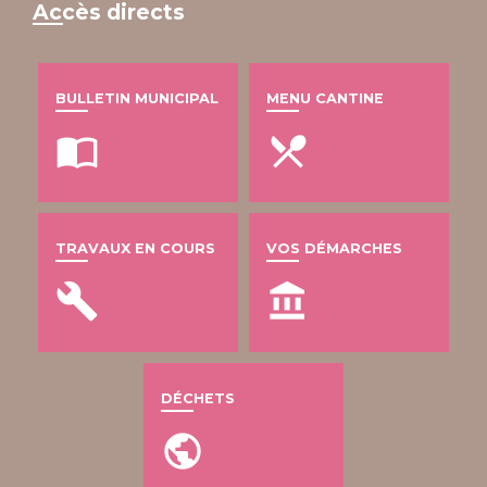
Accès directs
BULLETIN MUNICIPAL
MENU CANTINE
import_contacts
local_dining
TRAVAUX EN COURS
VOS DÉMARCHES
build
account_balance
DÉCHETS
public