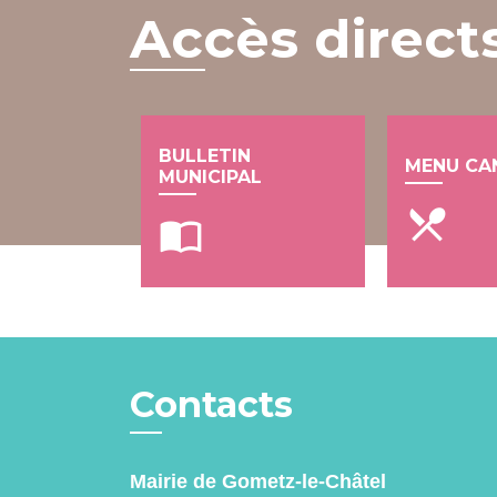
Accès direct
BULLETIN
MENU CA
MUNICIPAL
local_dining
import_contacts
Contacts
Mairie de Gometz-le-Châtel