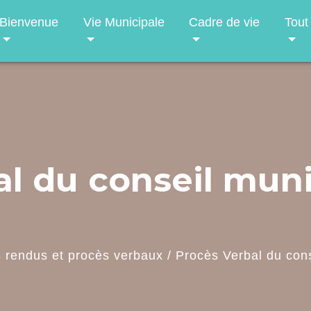
Bienvenue
Vie Municipale
Cadre de vie
Tout
l du conseil muni
 rendus et procès verbaux
/
Procès Verbal du con