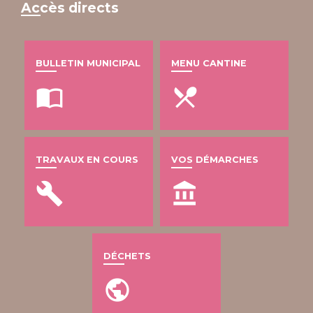
Accès directs
BULLETIN MUNICIPAL
MENU CANTINE
import_contacts
local_dining
TRAVAUX EN COURS
VOS DÉMARCHES
build
account_balance
DÉCHETS
public