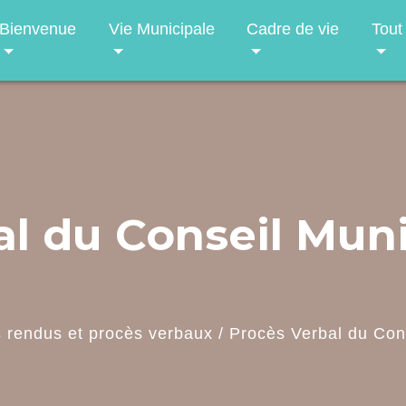
Bienvenue
Vie Municipale
Cadre de vie
Tout
l du Conseil Muni
 rendus et procès verbaux
/
Procès Verbal du Cons