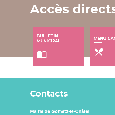
Accès direct
BULLETIN
MENU CA
MUNICIPAL
local_dining
import_contacts
Contacts
Mairie de Gometz-le-Châtel