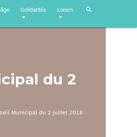
search
 âge
Solidarités
Loisirs
cipal du 2
eil Municipal du 2 juillet 2018