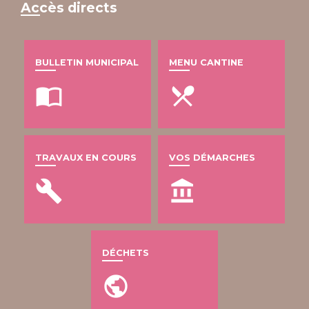
Accès directs
BULLETIN MUNICIPAL
MENU CANTINE
import_contacts
local_dining
TRAVAUX EN COURS
VOS DÉMARCHES
build
account_balance
DÉCHETS
public