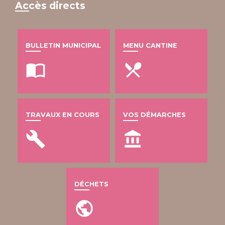
Accès directs
BULLETIN MUNICIPAL
MENU CANTINE
import_contacts
local_dining
TRAVAUX EN COURS
VOS DÉMARCHES
build
account_balance
DÉCHETS
public