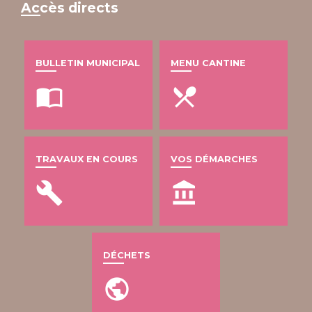
Accès directs
BULLETIN MUNICIPAL
MENU CANTINE
import_contacts
local_dining
TRAVAUX EN COURS
VOS DÉMARCHES
build
account_balance
DÉCHETS
public