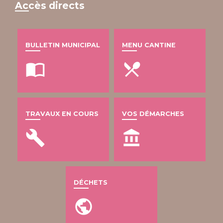
Accès directs
BULLETIN MUNICIPAL
MENU CANTINE
import_contacts
local_dining
TRAVAUX EN COURS
VOS DÉMARCHES
build
account_balance
DÉCHETS
public