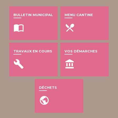
BULLETIN MUNICIPAL
MENU CANTINE
import_contacts
local_dining
TRAVAUX EN COURS
VOS DÉMARCHES
build
account_balance
DÉCHETS
public