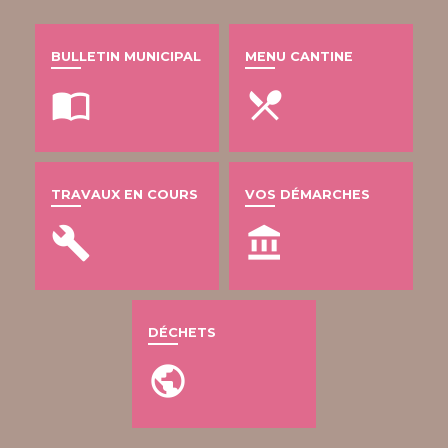
BULLETIN MUNICIPAL
MENU CANTINE
import_contacts
local_dining
TRAVAUX EN COURS
VOS DÉMARCHES
build
account_balance
DÉCHETS
public