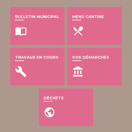
BULLETIN MUNICIPAL
MENU CANTINE
import_contacts
local_dining
TRAVAUX EN COURS
VOS DÉMARCHES
build
account_balance
DÉCHETS
public