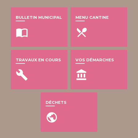
BULLETIN MUNICIPAL
MENU CANTINE
import_contacts
local_dining
TRAVAUX EN COURS
VOS DÉMARCHES
build
account_balance
DÉCHETS
public