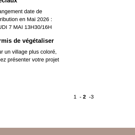
éciaux
ngement date de
tribution en Mai 2026 :
UDI 7 MAI 13H30/16H
rmis de végétaliser
r un village plus coloré,
ez présenter votre projet
1
-
2
-3