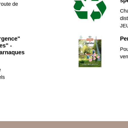
sp
route de
Cha
dis
JE
rgence"
Pe
es" -
Pou
 arnaques
ven
e
els