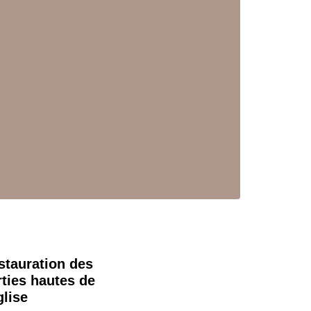
stauration des
rties hautes de
glise