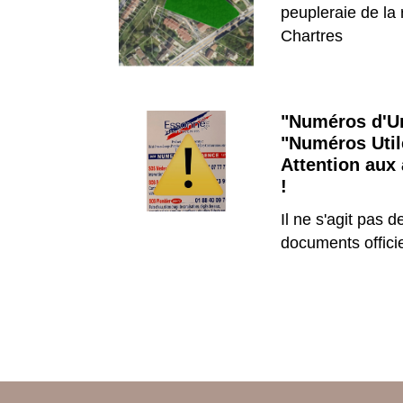
peupleraie de la 
Chartres
"Numéros d'U
"Numéros Util
Attention aux
!
Il ne s'agit pas d
documents offici