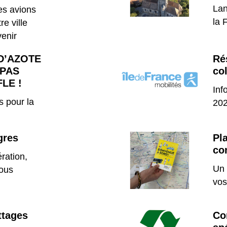
Lan
des avions
la 
e ville
venir
D’AZOTE
Ré
 PAS
col
LE !
Inf
s pour la
20
gres
Pl
co
ération,
Un 
tous
vos
ttages
Co