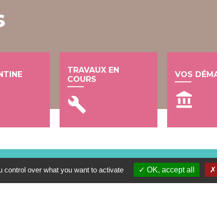
s
TRAVAUX EN
NTINE
VOS DÉM
COURS
account_balance
build
 control over what you want to activate
OK, accept all