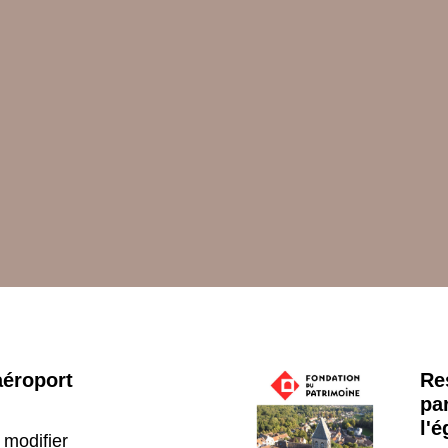
aéroport
Re
pa
l'é
 modifier