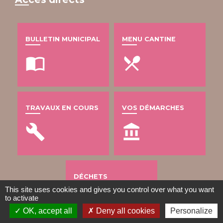
BULLETIN MUNICIPAL
MENU CANTINE
import_contacts
local_dining
TRAVAUX EN COURS
VOS DÉMARCHES
build
account_balance
DÉCHETS
This site uses cookies and gives you control over what you want
public
to activate
OK, accept all
Deny all cookies
Personalize