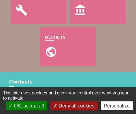
build
account_balance
DÉCHETS
public
Contacts
This site uses cookies and gives you control over what you want
Mairie de Gometz-le-Châtel
to activate
76 rue Saint Nicolas
OK, accept all
Deny all cookies
Personalize
91940 Gometz-le-Châtel - FRANCE
+33 1 60 12 11 05