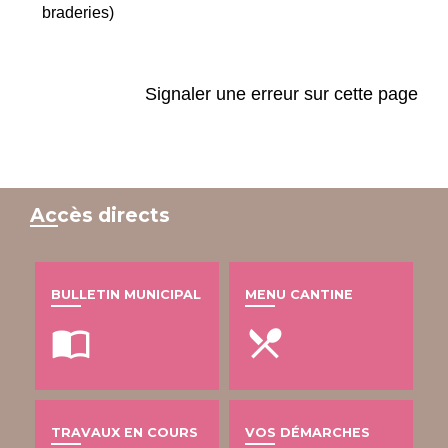
braderies)
Signaler une erreur sur cette page
Accès directs
BULLETIN MUNICIPAL
MENU CANTINE
import_contacts
local_dining
TRAVAUX EN COURS
VOS DÉMARCHES