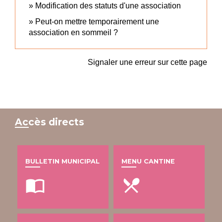
Modification des statuts d'une association
Peut-on mettre temporairement une
association en sommeil ?
Signaler une erreur sur cette page
Accès directs
BULLETIN MUNICIPAL
MENU CANTINE
import_contacts
local_dining