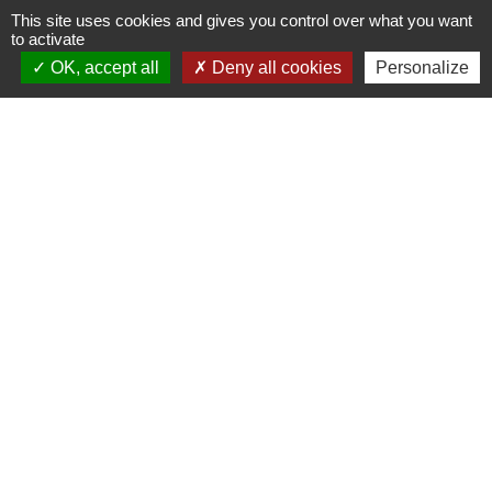
TRAVAUX EN COURS
VOS DÉMARCHES
This site uses cookies and gives you control over what you want
to activate
build
account_balance
OK, accept all
Deny all cookies
Personalize
DÉCHETS
public
Contacts
Mairie de Gometz-le-Châtel
76 rue Saint Nicolas
91940 Gometz-le-Châtel - FRANCE
+33 1 60 12 11 05