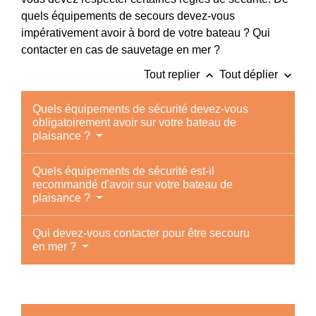
quels équipements de secours devez-vous
impérativement avoir à bord de votre bateau ? Qui
contacter en cas de sauvetage en mer ?
keyboard_arrow_up
keyboard_arrow_down
Tout replier
Tout déplier
Quels équipements de sécurité devez-vous
obligatoirement avoir sur votre bateau de
plaisance ?
Quels équipements de sécurité est-il
recommandé d'avoir sur votre bateau de
plaisance ?
Qui devez-vous contacter pour être secouru
en mer ?