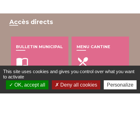
Accès directs
BULLETIN MUNICIPAL
MENU CANTINE
import_contacts
local_dining
This site uses cookies and gives you control over what you want
to activate
OK, accept all
Deny all cookies
Personalize
TRAVAUX EN COURS
VOS DÉMARCHES
build
account_balance
DÉCHETS