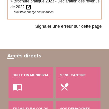
Brochure pratique 2023 - Déclaration des revenus
open_in_new
de 2022
Ministère chargé des finances
Signaler une erreur sur cette page
Accès directs
BULLETIN MUNICIPAL
MENU CANTINE
import_contacts
local_dining
TRAVAUX EN COURS
VOS DÉMARCHES