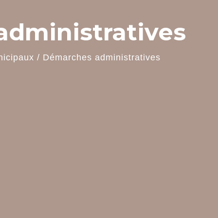
dministratives
nicipaux
/
Démarches administratives