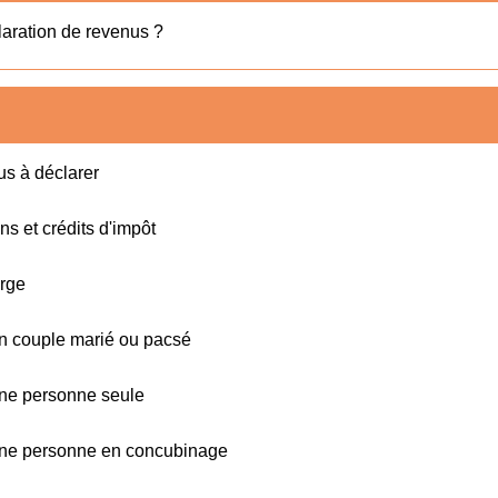
claration de revenus ?
us à déclarer
ns et crédits d'impôt
arge
'un couple marié ou pacsé
'une personne seule
d'une personne en concubinage