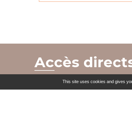
Accès direct
This site uses cookies and gives you
BULLETIN
MENU CA
MUNICIPAL
local_dining
import_contacts