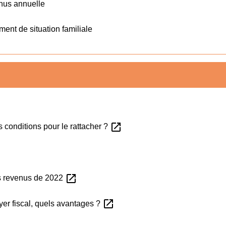
enus annuelle
ent de situation familiale
open_in_new
s conditions pour le rattacher ?
w
open_in_new
es revenus de 2022
open_in_new
yer fiscal, quels avantages ?