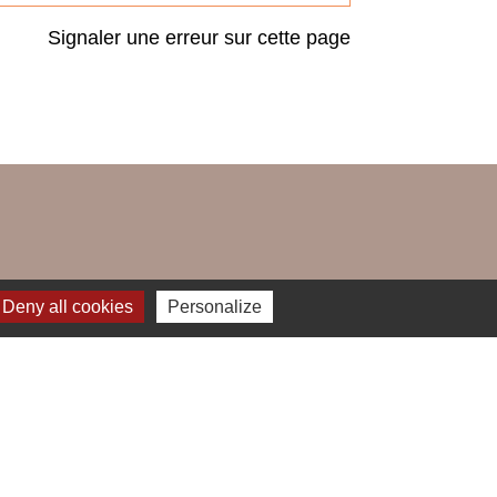
Signaler une erreur sur cette page
Deny all cookies
Personalize
ARCHES
DÉCHETS
public