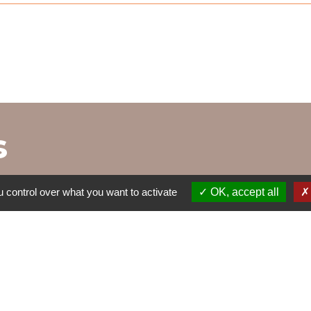
s
 control over what you want to activate
OK, accept all
TRAVAUX EN
NTINE
VOS DÉM
COURS
account_balance
build