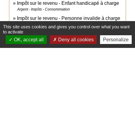
Impôt sur le revenu - Enfant handicapé à charge
Argent - Impôts - Consommation
Impôt sur le revenu - Personne invalide à charge
Argent - Impôts - Consommation
This site uses cookies and gives you control over what you want
to activate
OK, accept all
Deny all cookies
Personalize
Pour en savoir plus
Brochure pratique 2023 - Déclaration des revenus
open_in_new
de 2022
Ministère chargé des finances
Signaler une erreur sur cette page
Accès directs