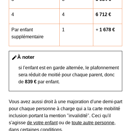
4
4
6 712 €
Par enfant
1
+
1 678 €
supplémentaire
À noter
edit
si l'enfant est en garde alternée, le plafonnement
sera réduit de moitié pour chaque parent, donc
de
839 €
par enfant.
Vous avez aussi droit à une majoration d'une demi-part
pour chaque personne à charge qui a la carte mobilité
inclusion portant la mention "invalidité". Ceci qu'il
s'agisse
de votre enfant
ou de
toute autre personne
,
dans certaines conditions.