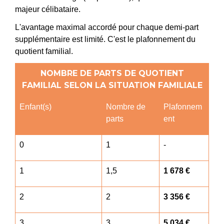
majeur célibataire.
L'avantage maximal accordé pour chaque demi-part
supplémentaire est limité. C'est le plafonnement du
quotient familial.
NOMBRE DE PARTS DE QUOTIENT
FAMILIAL SELON LA SITUATION FAMILIALE
Enfant(s)
Nombre de
Plafonnem
parts
ent
0
1
-
1
1,5
1 678 €
2
2
3 356 €
3
3
5 034 €