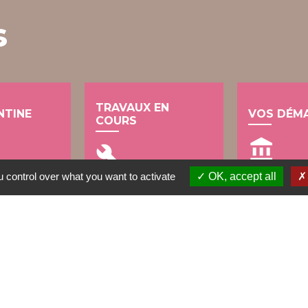
s
TRAVAUX EN
NTINE
VOS DÉM
COURS
account_balance
build
 control over what you want to activate
OK, accept all