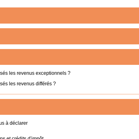
sés les revenus exceptionnels ?
és les revenus différés ?
us à déclarer
ns et crédits d'impôt