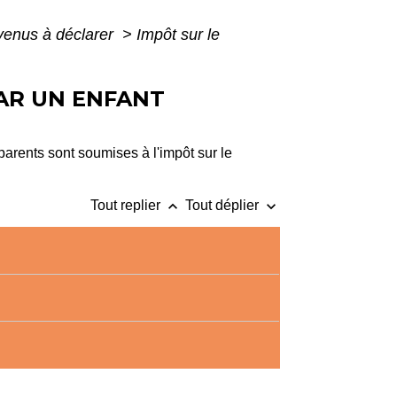
evenus à déclarer
>
Impôt sur le
PAR UN ENFANT
rents sont soumises à l'impôt sur le
keyboard_arrow_up
keyboard_arrow_down
Tout replier
Tout déplier