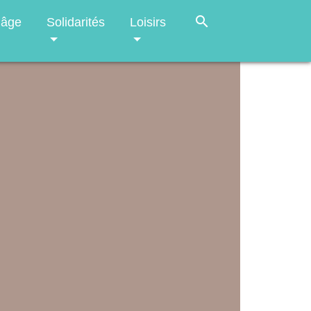
search
 âge
Solidarités
Loisirs