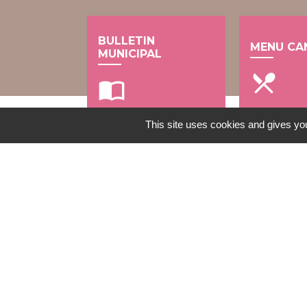
BULLETIN
MENU CA
MUNICIPAL
local_dining
import_contacts
This site uses cookies and gives you
Contacts
Mairie de Gometz-le-Châtel
76 rue Saint Nicolas
91940 Gometz-le-Châtel - FRANCE
+33 1 60 12 11 05