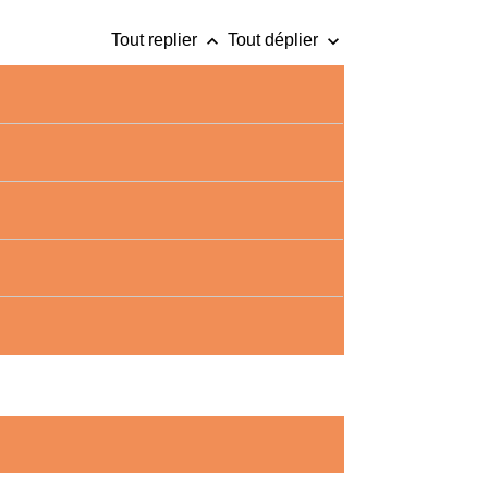
keyboard_arrow_up
keyboard_arrow_down
Tout replier
Tout déplier