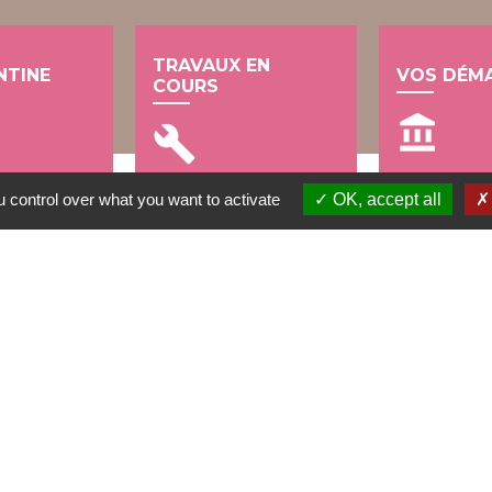
TRAVAUX EN
NTINE
VOS DÉM
COURS
account_balance
build
 control over what you want to activate
OK, accept all