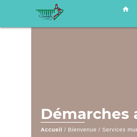
home
Démarches a
Accueil
/
Bienvenue
/
Services mu