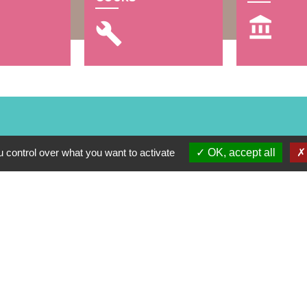
account_balance
build
 control over what you want to activate
OK, accept all
alité
-
Accessibilité
-
Plan du site
-
Gestion des cookie