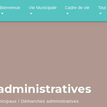
Bienvenue
Vie Municipale
Cadre de vie
Tout
dministratives
nicipaux
/
Démarches administratives