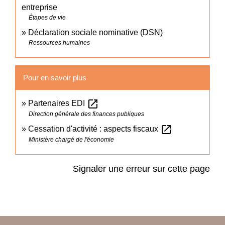
entreprise
Étapes de vie
Déclaration sociale nominative (DSN)
Ressources humaines
Pour en savoir plus
open_in_new
Partenaires EDI
Direction générale des finances publiques
open_in_new
Cessation d'activité : aspects fiscaux
Ministère chargé de l'économie
Signaler une erreur sur cette page