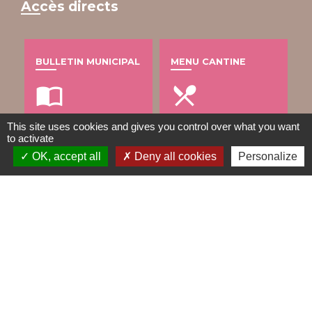
Accès directs
BULLETIN MUNICIPAL
MENU CANTINE
import_contacts
local_dining
This site uses cookies and gives you control over what you want
to activate
OK, accept all
Deny all cookies
Personalize
TRAVAUX EN COURS
VOS DÉMARCHES
build
account_balance
DÉCHETS
public