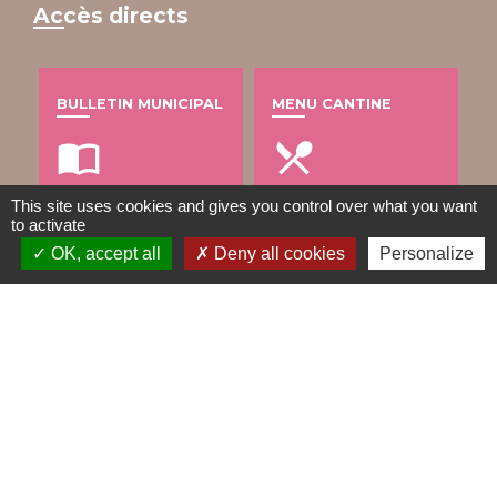
Accès directs
BULLETIN MUNICIPAL
MENU CANTINE
import_contacts
local_dining
This site uses cookies and gives you control over what you want
to activate
OK, accept all
Deny all cookies
Personalize
TRAVAUX EN COURS
VOS DÉMARCHES
build
account_balance
DÉCHETS
public