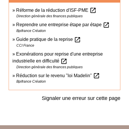
open_in_new
Réforme de la réduction d'ISF-PME
Direction générale des finances publiques
open_in_new
Reprendre une entreprise étape par étape
Bpifrance Création
open_in_new
Guide pratique de la reprise
CCI France
Exonérations pour reprise d'une entreprise
open_in_new
industrielle en difficulté
Direction générale des finances publiques
open_in_new
Réduction sur le revenu "loi Madelin"
Bpifrance Création
Signaler une erreur sur cette page