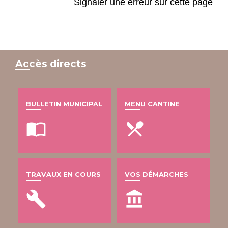
Signaler une erreur sur cette page
Accès directs
BULLETIN MUNICIPAL
MENU CANTINE
import_contacts
local_dining
TRAVAUX EN COURS
VOS DÉMARCHES
build
account_balance