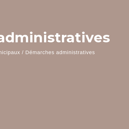
dministratives
nicipaux
/
Démarches administratives