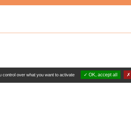
 control over what you want to activate
OK, accept all
s
TRAVAUX EN
NTINE
VOS DÉM
COURS