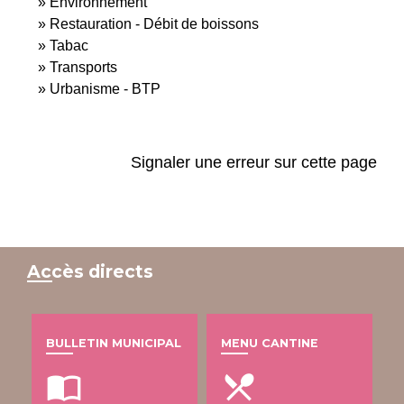
Environnement
Restauration - Débit de boissons
Tabac
Transports
Urbanisme - BTP
Signaler une erreur sur cette page
Accès directs
BULLETIN MUNICIPAL
MENU CANTINE
import_contacts
local_dining