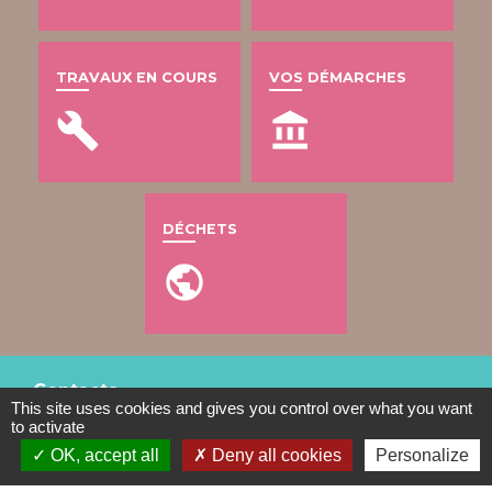
TRAVAUX EN COURS
VOS DÉMARCHES
build
account_balance
DÉCHETS
public
Contacts
This site uses cookies and gives you control over what you want
to activate
Mairie de Gometz-le-Châtel
OK, accept all
Deny all cookies
Personalize
76 rue Saint Nicolas
91940 Gometz-le-Châtel - FRANCE