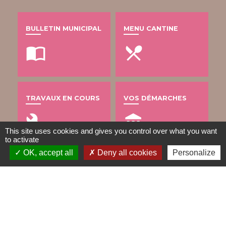
BULLETIN MUNICIPAL
MENU CANTINE
import_contacts
local_dining
TRAVAUX EN COURS
VOS DÉMARCHES
build
account_balance
This site uses cookies and gives you control over what you want
to activate
OK, accept all
Deny all cookies
Personalize
DÉCHETS
public