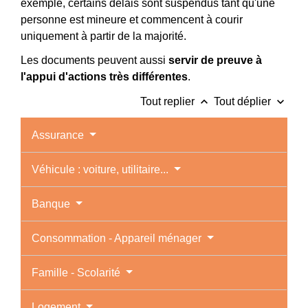
exemple, certains délais sont suspendus tant qu'une
personne est mineure et commencent à courir
uniquement à partir de la majorité.
Les documents peuvent aussi
servir de preuve à
l'appui d'actions très différentes
.
keyboard_arrow_up
keyboard_arrow_down
Tout replier
Tout déplier
Assurance
Véhicule : voiture, utilitaire...
Banque
Consommation - Appareil ménager
Famille - Scolarité
Logement