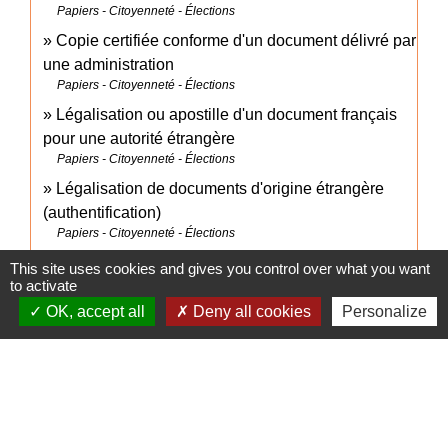
Papiers - Citoyenneté - Élections
Copie certifiée conforme d'un document délivré par
une administration
Papiers - Citoyenneté - Élections
Légalisation ou apostille d'un document français
pour une autorité étrangère
Papiers - Citoyenneté - Élections
Légalisation de documents d'origine étrangère
(authentification)
Papiers - Citoyenneté - Élections
Légalisation de signature
This site uses cookies and gives you control over what you want
Papiers - Citoyenneté - Élections
to activate
OK, accept all
Deny all cookies
Personalize
Perte de sa carte de séjour par l'Européen ou un
membre de sa famille
Étranger - Europe
Comment obtenir un second livret de famille en
cas de perte, vol ou détérioration ?
Papiers - Citoyenneté - Élections