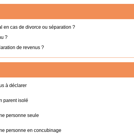
ial en cas de divorce ou séparation ?
nu ?
claration de revenus ?
us à déclarer
n parent isolé
'une personne seule
d'une personne en concubinage