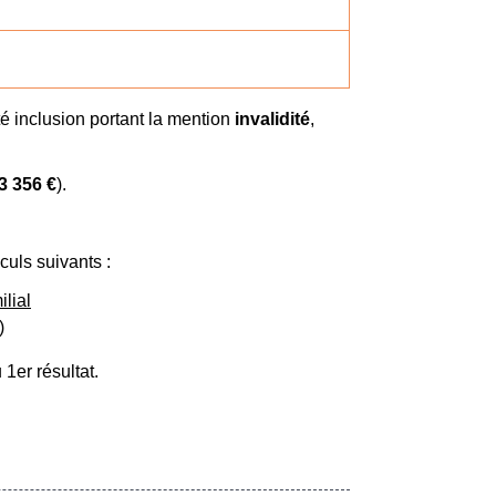
é inclusion portant la mention
invalidité
,
3 356 €
).
culs suivants :
ilial
)
u 1
er
résultat.