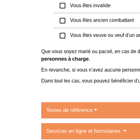
check_box_outline_blank
Vous êtes invalide
check_box_outline_blank
Vous êtes ancien combattant
check_box_outline_blank
Vous êtes veuve ou veuf d'un a
Que vous soyez marié ou pacsé, en cas de d
personnes à charge
.
En revanche, si vous n'avez aucune personne
Dans tout les cas, vous pouvez bénéficier d
Textes de référence
Services en ligne et formulaires