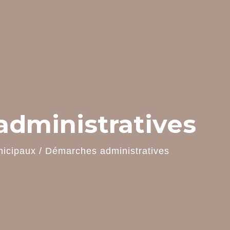
dministratives
nicipaux
/
Démarches administratives